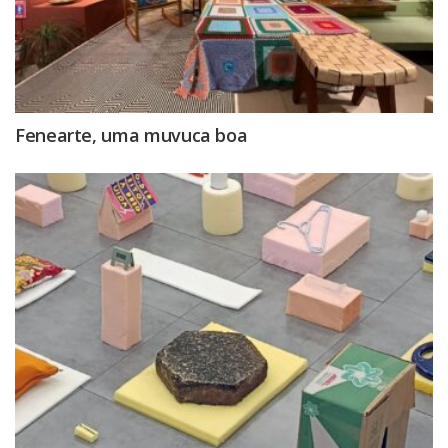
Fenearte, uma muvuca boa