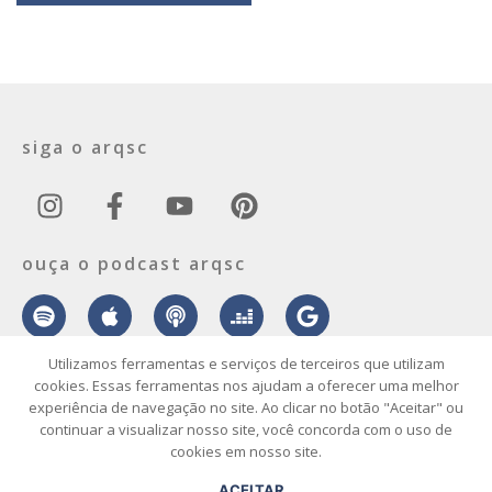
siga o arqsc
ouça o podcast arqsc
Utilizamos ferramentas e serviços de terceiros que utilizam
cookies. Essas ferramentas nos ajudam a oferecer uma melhor
experiência de navegação no site. Ao clicar no botão "Aceitar" ou
sobre
contato
envie seu projeto
publicidade
vídeo
podcast
continuar a visualizar nosso site, você concorda com o uso de
cookies em nosso site.
© 2026 ArqSC – Portal de Arquitetura, Interiores, Design e Arte de
ACEITAR