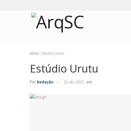
Início
›
Estúdio Urutu
Estúdio Urutu
Por
Redação
02 abr 2025
em