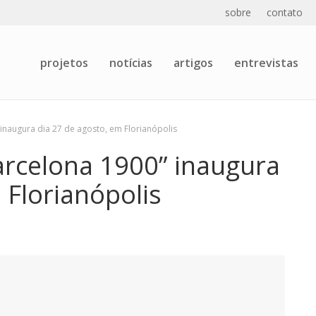
sobre
contato
projetos
notícias
artigos
entrevistas
inaugura dia 27 de agosto, em Florianópolis
arcelona 1900” inaugura
 Florianópolis