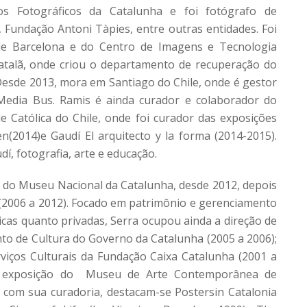
os Fotográficos da Catalunha e foi fotógrafo de
 Fundação Antoni Tàpies, entre outras entidades. Foi
de Barcelona e do Centro de Imagens e Tecnologia
atalã, onde criou o departamento de recuperação do
Desde 2013, mora em Santiago do Chile, onde é gestor
 Media Bus. Ramis é ainda curador e colaborador do
e Católica do Chile, onde foi curador das exposições
(2014)e Gaudí El arquitecto y la forma (2014-2015).
í, fotografia, arte e educação.
or do Museu Nacional da Catalunha, desde 2012, depois
 (2006 a 2012). Focado em patrimônio e gerenciamento
icas quanto privadas, Serra ocupou ainda a direção de
o de Cultura do Governo da Catalunha (2005 a 2006);
viços Culturais da Fundação Caixa Catalunha (2001 a
e exposição do Museu de Arte Contemporânea de
s com sua curadoria, destacam-se Postersin Catalonia