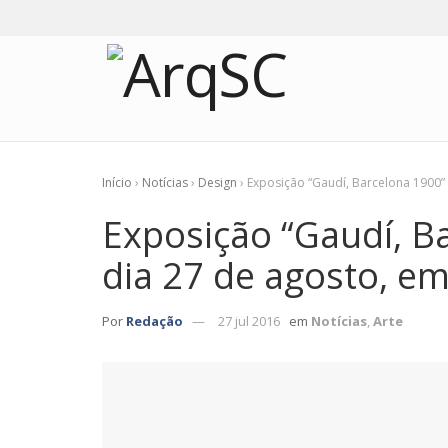
Início
›
Notícias
›
Design
›
Exposição “Gaudí, Barcelona 1900” 
Exposição “Gaudí, B
dia 27 de agosto, em
Por
Redação
27 jul 2016
em
Notícias
,
Arte