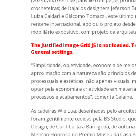
(2024); Ana Gern de Joinville com peças produ
crocheteiras; de Itajaí os designers Jeferson 
Luiza Caldari e Giácomo Tomazzi, este último 
renome internacional, apoiou o projeto desde 
mobiliário expositivo, com projeto da arquitet
The Justified Image Grid JS is not loaded. T
General settings.
“Simplicidade, objetividade, economia de meios,
aproximação com a natureza são princípios de
processuais e estéticas, não apenas visuais, 
optar pela economia e criatividade em materia
processos e acabamentos”, comenta Celaine.
As cadeiras W e Lua, desenhadas pelo arquite
foram gentilmente cedidas pela BS Studio, que
Design, de Curitiba. Já a Barriguda, de autor
Menção Honrosa no Prêmio Museu da Casa Bras