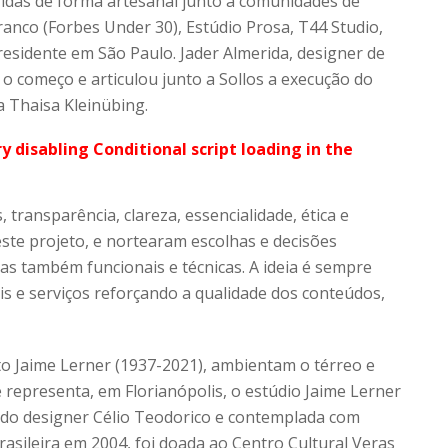
zidas de forma artesanal junto a comunidades de
Branco (Forbes Under 30), Estúdio Prosa, T44 Studio,
residente em São Paulo. Jader Almerida, designer de
o começo e articulou junto a Sollos a execução do
a Thaisa Kleinübing.
ry disabling Conditional script loading in the
 transparência, clareza, essencialidade, ética e
ste projeto, e nortearam escolhas e decisões
mas também funcionais e técnicas. A ideia é sempre
is e serviços reforçando a qualidade dos conteúdos,
to Jaime Lerner (1937-2021), ambientam o térreo e
 representa, em Florianópolis, o estúdio Jaime Lerner
ia do designer Célio Teodorico e contemplada com
ileira em 2004, foi doada ao Centro Cultural Veras