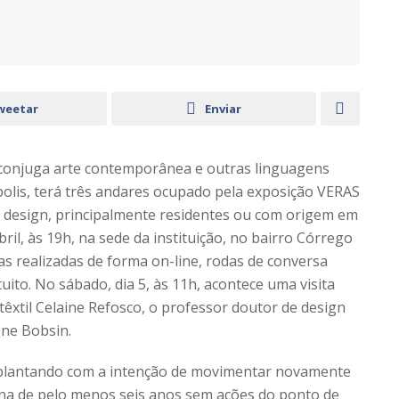
weetar
Enviar
e conjuga arte contemporânea e outras linguagens
polis, terá três andares ocupado pela exposição VERAS
e design, principalmente residentes ou com origem em
ril, às 19h, na sede da instituição, no bairro Córrego
as realizadas de forma on-line, rodas de conversa
atuito. No sábado, dia 5, às 11h, acontece uma visita
têxtil Celaine Refosco, o professor doutor de design
one Bobsin.
plantando com a intenção de movimentar novamente
una de pelo menos seis anos sem ações do ponto de