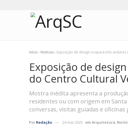
Início
›
Notícias
›
Exposição de design ocupará três andares d
Exposição de design
do Centro Cultural V
Mostra inédita apresenta a produção
residentes ou com origem em Santa C
conversas, visitas guiadas e oficinas
Por
Redação
24 mar 2025
em
Arquitetura
,
Notíc