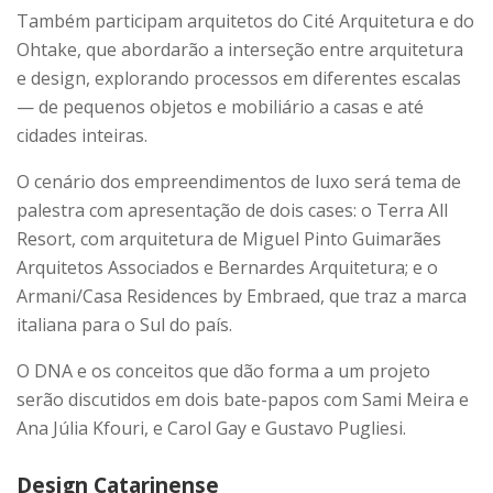
Também participam arquitetos do
Cité Arquitetura
e do
Ohtake
, que abordarão a interseção entre arquitetura
e design, explorando processos em diferentes escalas
— de pequenos objetos e mobiliário a casas e até
cidades inteiras.
O cenário dos
empreendimentos de luxo
será tema de
palestra com apresentação de dois cases: o
Terra All
Resort
, com arquitetura de
Miguel Pinto Guimarães
Arquitetos Associados
e
Bernardes Arquitetura
; e o
Armani/Casa Residences by Embraed
, que traz a marca
italiana para o Sul do país.
O
DNA
e os conceitos que dão forma a um projeto
serão discutidos em dois bate-papos com
Sami Meira e
Ana Júlia Kfouri
, e
Carol Gay e Gustavo Pugliesi
.
Design Catarinense