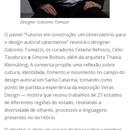
Designer Giácomo Tomazzi
O painel
“Futuros em construção: um observatório para
o design autoral catarinense”
reunirá o designer
Giácomo Tomazzi
,
os curadores
Celaine Refosco
,
Célio
Teodorico
e
Simone Bobsin
, além da arquiteta
Thaisa
Kleinübing
.
A conversa propõe uma reflexão sobre
cultura, identidade, fomento e movimento no campo do
design autoral em Santa Catarina, tomando como
ponto de partida a experiência da exposição
Veras
Design
— mostra que reuniu trabalhos de 27 estúdios
de diferentes regiões do estado, revelando a
diversidade de olhares, processos e linguagens
presentes no território.
O objetivo é abrir um espaço de troca sobre caminhos