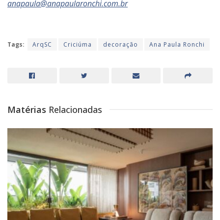
anapaula@anapaularonchi.com.br
Tags:
ArqSC
Criciúma
decoração
Ana Paula Ronchi
Matérias
Relacionadas