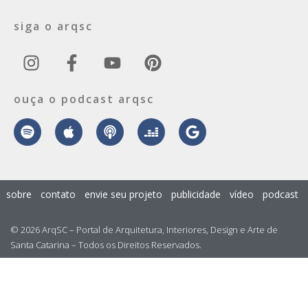
siga o arqsc
ouça o podcast arqsc
sobre
contato
envie seu projeto
publicidade
vídeo
podcast
© 2026 ArqSC – Portal de Arquitetura, Interiores, Design e Arte de
Santa Catarina – Todos os Direitos Reservados.