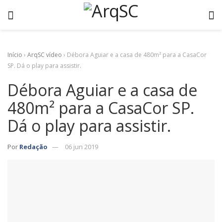
Início
›
ArqSC vídeo
›
Débora Aguiar e a casa de 480m² para a CasaCor
SP. Dá o play para assistir.
Débora Aguiar e a casa de
480m² para a CasaCor SP.
Dá o play para assistir.
Por
Redação
06 jun 2019