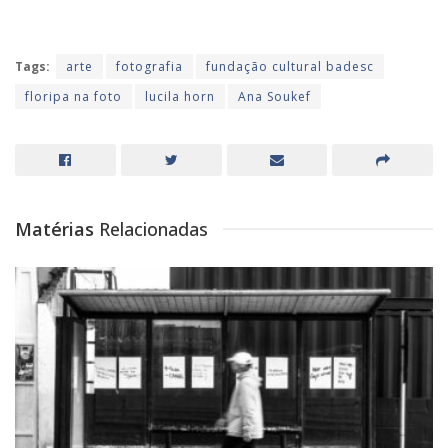
Tags:
arte
fotografia
fundação cultural badesc
floripa na foto
lucila horn
Ana Soukef
Matérias
Relacionadas