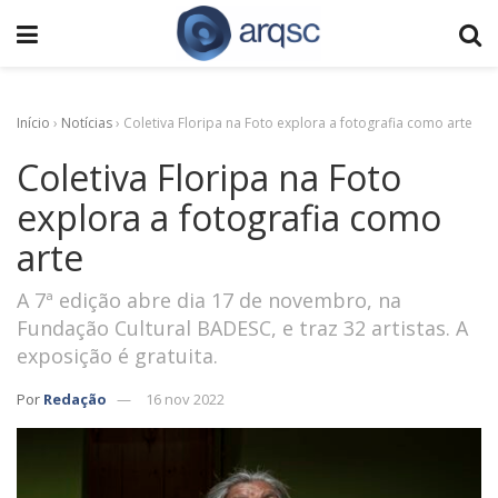
Início
›
Notícias
›
Coletiva Floripa na Foto explora a fotografia como arte
Coletiva Floripa na Foto
explora a fotografia como
arte
A 7ª edição abre dia 17 de novembro, na
Fundação Cultural BADESC, e traz 32 artistas. A
exposição é gratuita.
Por
Redação
16 nov 2022