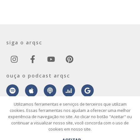
siga o arqsc
ouça o podcast arqsc
Utilizamos ferramentas e serviços de terceiros que utilizam
cookies. Essas ferramentas nos ajudam a oferecer uma melhor
experiência de navegação no site. Ao clicar no botão "Aceitar" ou
sobre
contato
envie seu projeto
publicidade
vídeo
podcast
continuar a visualizar nosso site, você concorda com o uso de
cookies em nosso site.
© 2026 ArqSC – Portal de Arquitetura, Interiores, Design e Arte de
ACEITAR