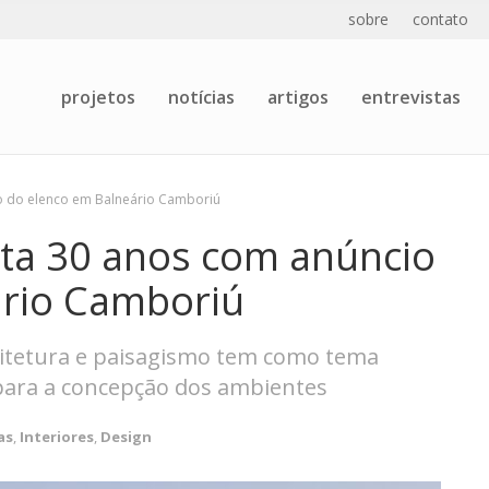
sobre
contato
projetos
notícias
artigos
entrevistas
 do elenco em Balneário Camboriú
a 30 anos com anúncio
ário Camboriú
quitetura e paisagismo tem como tema
para a concepção dos ambientes
as
,
Interiores
,
Design