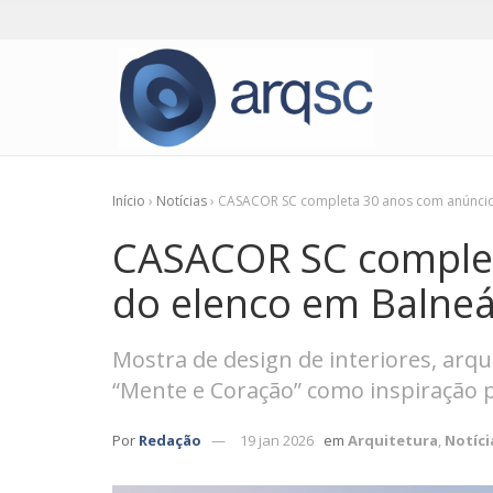
Início
›
Notícias
›
CASACOR SC completa 30 anos com anúncio
CASACOR SC complet
do elenco em Balne
Mostra de design de interiores, ar
“Mente e Coração” como inspiração 
Por
Redação
19 jan 2026
em
Arquitetura
,
Notíci