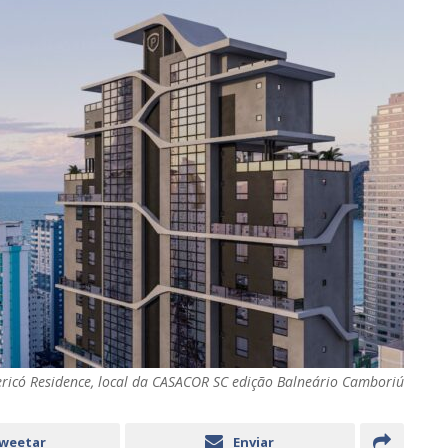
ericó Residence, local da CASACOR SC edição Balneário Camboriú
weetar
Enviar