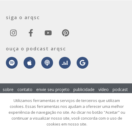
siga o arqsc
ouça o podcast arqsc
sobre
contato
envie seu projeto
publicidade
vídeo
podcast
Utilizamos ferramentas e serviços de terceiros que utilizam
© 2026 ArqSC – Portal de Arquitetura, Interiores, Design e Arte de
cookies. Essas ferramentas nos ajudam a oferecer uma melhor
Santa Catarina – Todos os Direitos Reservados.
experiência de navegação no site. Ao clicar no botão "Aceitar" ou
continuar a visualizar nosso site, você concorda com o uso de
cookies em nosso site.