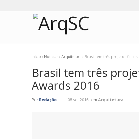
Início
›
Notícias
›
Arquitetura
›
Brasil tem três projetos final
Brasil tem três proje
Awards 2016
Por
Redação
08 set 2016
em
Arquitetura