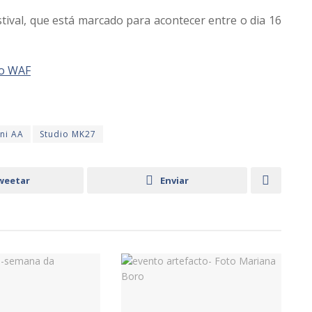
tival, que está marcado para acontecer entre o dia 16
do WAF
ni AA
Studio MK27
weetar
Enviar