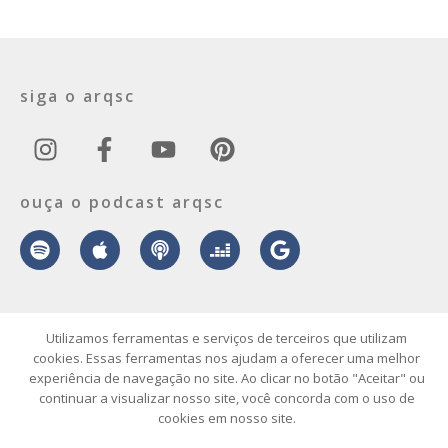
siga o arqsc
ouça o podcast arqsc
Utilizamos ferramentas e serviços de terceiros que utilizam
sobre
contato
envie seu projeto
publicidade
vídeo
podcast
cookies. Essas ferramentas nos ajudam a oferecer uma melhor
experiência de navegação no site. Ao clicar no botão "Aceitar" ou
© 2026 ArqSC – Portal de Arquitetura, Interiores, Design e Arte de
continuar a visualizar nosso site, você concorda com o uso de
Santa Catarina – Todos os Direitos Reservados.
cookies em nosso site.