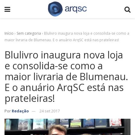
Início
›
Sem categoria
›
Blulivro inaugura nova loja e consolida-se como a
maior livraria de Blumenau. E o anuário ArqSC está nas prateleiras!
Blulivro inaugura nova loja
e consolida-se como a
maior livraria de Blumenau.
E o anuário ArqSC está nas
prateleiras!
Por
Redação
24 set 2017