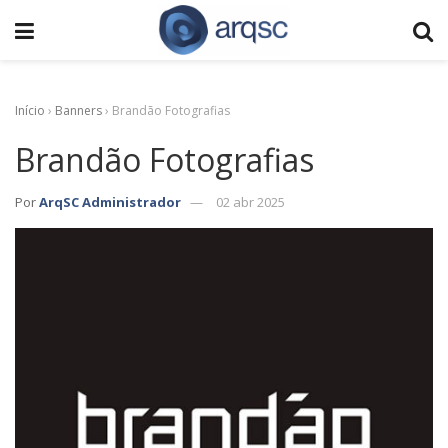
Início
›
Banners
›
Brandão Fotografias
Brandão Fotografias
Por
ArqSC Administrador
02 abr 2025