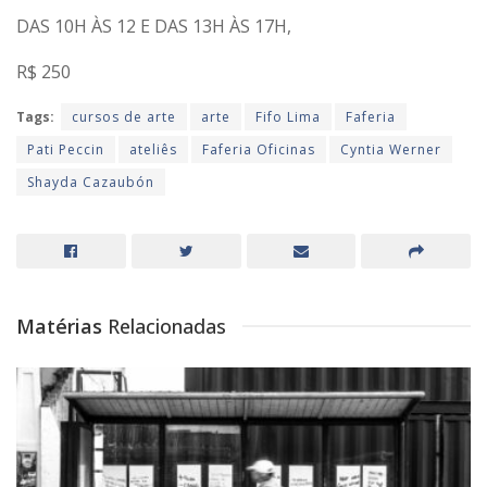
DAS 10H ÀS 12 E DAS 13H ÀS 17H,
R$ 250
Tags:
cursos de arte
arte
Fifo Lima
Faferia
Pati Peccin
ateliês
Faferia Oficinas
Cyntia Werner
Shayda Cazaubón
Matérias
Relacionadas