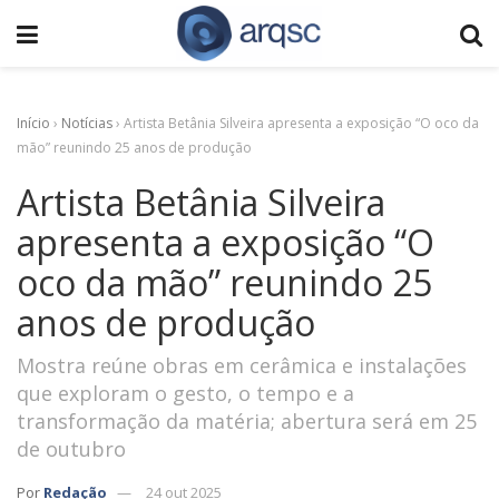
Início
›
Notícias
›
Artista Betânia Silveira apresenta a exposição “O oco da
mão” reunindo 25 anos de produção
Artista Betânia Silveira
apresenta a exposição “O
oco da mão” reunindo 25
anos de produção
Mostra reúne obras em cerâmica e instalações
que exploram o gesto, o tempo e a
transformação da matéria; abertura será em 25
de outubro
Por
Redação
24 out 2025