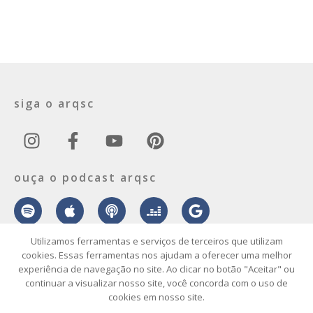
siga o arqsc
ouça o podcast arqsc
Utilizamos ferramentas e serviços de terceiros que utilizam
cookies. Essas ferramentas nos ajudam a oferecer uma melhor
experiência de navegação no site. Ao clicar no botão "Aceitar" ou
sobre
contato
envie seu projeto
publicidade
vídeo
podcast
continuar a visualizar nosso site, você concorda com o uso de
cookies em nosso site.
© 2026 ArqSC – Portal de Arquitetura, Interiores, Design e Arte de