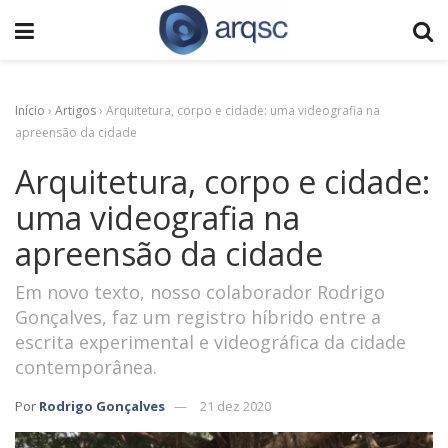
Início
›
Artigos
›
Arquitetura, corpo e cidade: uma videografia na
apreensão da cidade
Arquitetura, corpo e cidade:
uma videografia na
apreensão da cidade
Em novo texto, nosso colaborador Rodrigo
Gonçalves, faz um registro híbrido entre a
escrita experimental e videográfica da cidade
contemporânea.
Por
Rodrigo Gonçalves
21 dez 2020