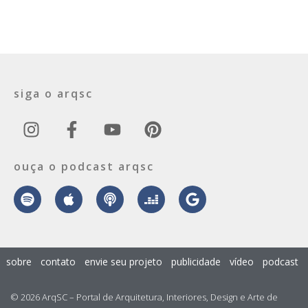
siga o arqsc
ouça o podcast arqsc
sobre
contato
envie seu projeto
publicidade
vídeo
podcast
© 2026 ArqSC – Portal de Arquitetura, Interiores, Design e Arte de