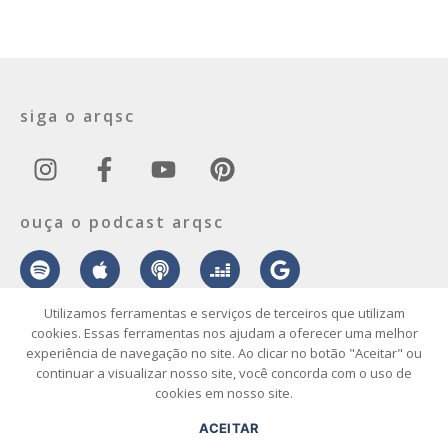
siga o arqsc
ouça o podcast arqsc
Utilizamos ferramentas e serviços de terceiros que utilizam
cookies. Essas ferramentas nos ajudam a oferecer uma melhor
experiência de navegação no site. Ao clicar no botão "Aceitar" ou
sobre
contato
envie seu projeto
publicidade
vídeo
podcast
continuar a visualizar nosso site, você concorda com o uso de
cookies em nosso site.
© 2026 ArqSC – Portal de Arquitetura, Interiores, Design e Arte de
ACEITAR
Santa Catarina – Todos os Direitos Reservados.