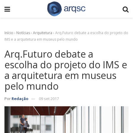
Início
›
Notícias
›
Arquitetura
›
Arq.Futuro debate a escolha do projeto do
IMS e a arquitetura em museus pelo mundo
Arq.Futuro debate a
escolha do projeto do IMS e
a arquitetura em museus
pelo mundo
Por
Redação
09 set 2017