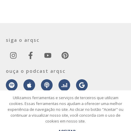
siga o arqsc
ouça o podcast arqsc
Utilizamos ferramentas e serviços de terceiros que utilizam
cookies. Essas ferramentas nos ajudam a oferecer uma melhor
experiência de navegação no site. Ao clicar no botão "Aceitar" ou
sobre
contato
envie seu projeto
publicidade
vídeo
podcast
continuar a visualizar nosso site, você concorda com o uso de
cookies em nosso site.
© 2026 ArqSC – Portal de Arquitetura, Interiores, Design e Arte de