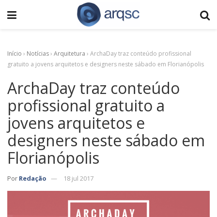
Início
›
Notícias
›
Arquitetura
›
ArchaDay traz conteúdo profissional
gratuito a jovens arquitetos e designers neste sábado em Florianópolis
ArchaDay traz conteúdo
profissional gratuito a
jovens arquitetos e
designers neste sábado em
Florianópolis
Por
Redação
18 jul 2017