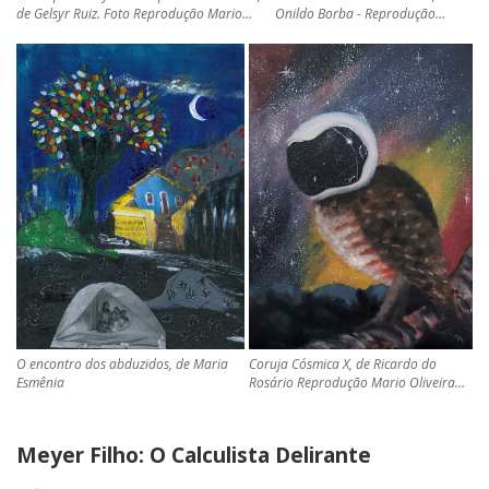
de Gelsyr Ruiz. Foto Reprodução Mario…
Onildo Borba - Reprodução…
O encontro dos abduzidos, de Maria
Coruja Cósmica X, de Ricardo do
Esmênia
Rosário Reprodução Mario Oliveira…
Meyer Filho: O Calculista Delirante