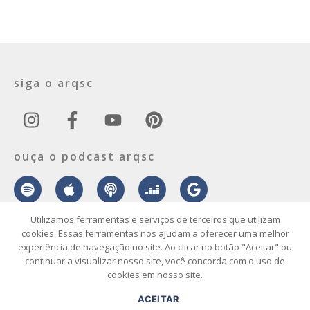
siga o arqsc
ouça o podcast arqsc
Utilizamos ferramentas e serviços de terceiros que utilizam
cookies. Essas ferramentas nos ajudam a oferecer uma melhor
experiência de navegação no site. Ao clicar no botão "Aceitar" ou
sobre
contato
envie seu projeto
publicidade
vídeo
podcast
continuar a visualizar nosso site, você concorda com o uso de
cookies em nosso site.
© 2026 ArqSC – Portal de Arquitetura, Interiores, Design e Arte de
ACEITAR
Santa Catarina – Todos os Direitos Reservados.