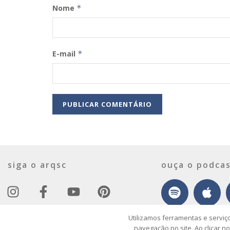
Nome
*
E-mail
*
siga o arqsc
ouça o podcas
Utilizamos ferramentas e serviç
navegação no site. Ao clicar n