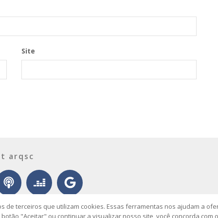
Site
t arqsc
os de terceiros que utilizam cookies. Essas ferramentas nos ajudam a of
o botão "Aceitar" ou continuar a visualizar nosso site, você concorda com 