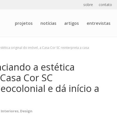
sobre
contato
projetos
notícias
artigos
entrevistas
ética original do imóvel, a Casa Cor SC reinterpreta a casa
iando a estética
a Casa Cor SC
eocolonial e dá início a
,
Interiores
,
Design