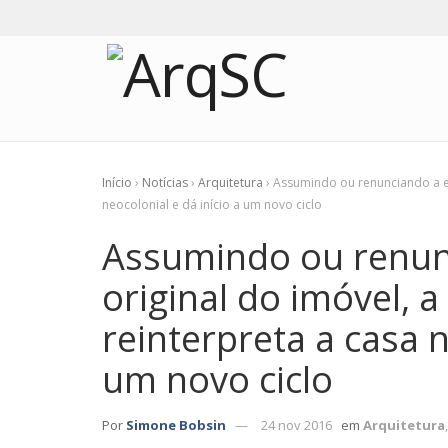
Início
›
Notícias
›
Arquitetura
›
Assumindo ou renunciando a est
neocolonial e dá início a um novo ciclo
Assumindo ou renunc
original do imóvel, 
reinterpreta a casa n
um novo ciclo
Por
Simone Bobsin
24 nov 2016
em
Arquitetura