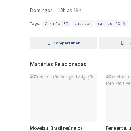
Domingos – 13h às 19h
Tags:
Casa Cor SC
casa cor
casa cor 2016
Compartilhar
T
Matérias
Relacionadas
Movelsul Brasil reúne os
Fenearte, 