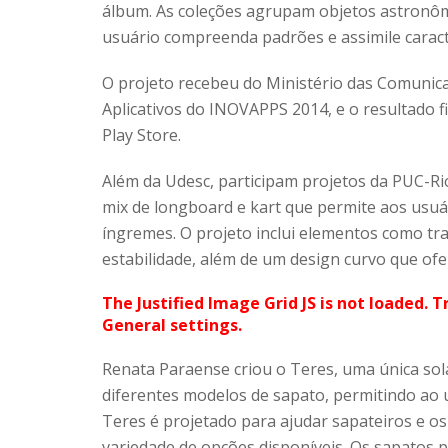
álbum. As coleções agrupam objetos astronôm
usuário compreenda padrões e assimile caracte
O projeto recebeu do Ministério das Comunica
Aplicativos do INOVAPPS 2014, e o resultado f
Play Store.
Além da Udesc, participam projetos da PUC-R
mix de longboard e kart que permite aos usuá
íngremes. O projeto inclui elementos como tra
estabilidade, além de um design curvo que ofe
The Justified Image Grid JS is not loaded. T
General settings.
Renata Paraense criou o Teres, uma única sol
diferentes modelos de sapato, permitindo ao u
Teres é projetado para ajudar sapateiros e os
variedade de opções disponíveis. Os sapatos 