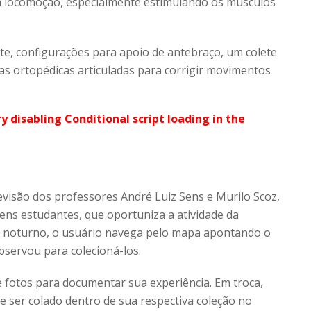
a a locomoção, especialmente estimulando os músculos
te, configurações para apoio de antebraço, um colete
s ortopédicas articuladas para corrigir movimentos
ry disabling Conditional script loading in the
evisão dos professores André Luiz Sens e Murilo Scoz,
ens estudantes, que oportuniza a atividade da
u noturno, o usuário navega pelo mapa apontando o
servou para colecioná-los.
e fotos para documentar sua experiência. Em troca,
de ser colado dentro de sua respectiva coleção no