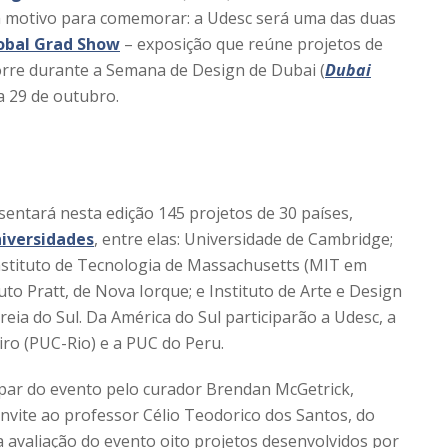
m motivo para comemorar: a Udesc será uma das duas
obal Grad Show
– exposição que reúne projetos de
corre durante a Semana de Design de Dubai (
Dubai
a 29 de outubro.
entará nesta edição 145 projetos de 30 países,
niversidades
, entre elas: Universidade de Cambridge;
Instituto de Tecnologia de Massachusetts (MIT em
tuto Pratt, de Nova Iorque; e Instituto de Arte e Design
reia do Sul. Da América do Sul participarão a Udesc, a
eiro (PUC-Rio) e a PUC do Peru.
cipar do evento pelo curador Brendan McGetrick,
nvite ao professor Célio Teodorico dos Santos, do
avaliação do evento oito projetos desenvolvidos por