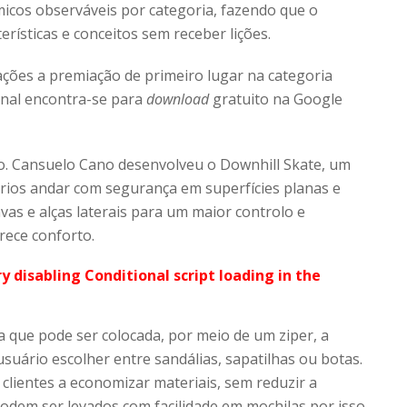
icos observáveis por categoria, fazendo que o
rísticas e conceitos sem receber lições.
ções a premiação de primeiro lugar na categoria
inal encontra-se para
download
gratuito na Google
io. Cansuelo Cano desenvolveu o Downhill Skate, um
rios andar com segurança em superfícies planas e
vas e alças laterais para um maior controlo e
rece conforto.
ry disabling Conditional script loading in the
a que pode ser colocada, por meio de um ziper, a
suário escolher entre sandálias, sapatilhas ou botas.
 clientes a economizar materiais, sem reduzir a
podem ser levados com facilidade em mochilas por isso