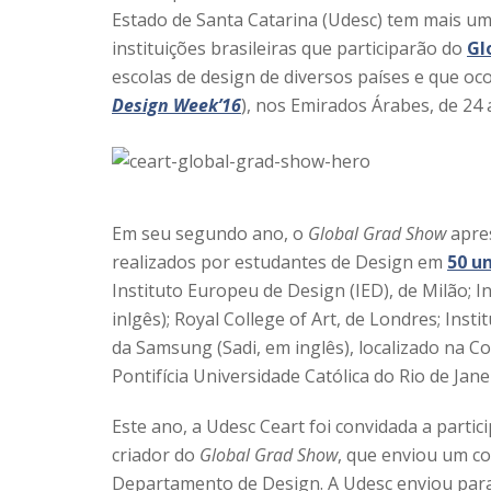
Estado de Santa Catarina (Udesc) tem mais u
instituições brasileiras que participarão do
Gl
escolas de design de diversos países e que o
Design Week’16
), nos Emirados Árabes, de 24 
Em seu segundo ano, o
Global Grad Show
apres
realizados por estudantes de Design em
50 u
Instituto Europeu de Design (IED), de Milão; 
inlgês); Royal College of Art, de Londres; Insti
da Samsung (Sadi, em inglês), localizado na Co
Pontifícia Universidade Católica do Rio de Jan
Este ano, a Udesc Ceart foi convidada a parti
criador do
Global Grad Show
, que enviou um co
Departamento de Design. A Udesc enviou para 