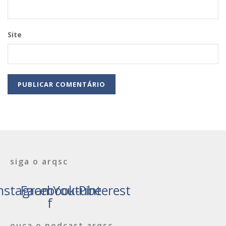
Site
siga o arqsc
nstagram
Facebook-
Youtube
Pinterest
f
ouça o podcast arqsc