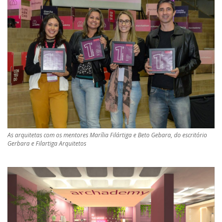
As arquitetas com os mentores Marília Filártiga e Beto Gebara, do escritório
Gerbara e Filartiga Arquitetos