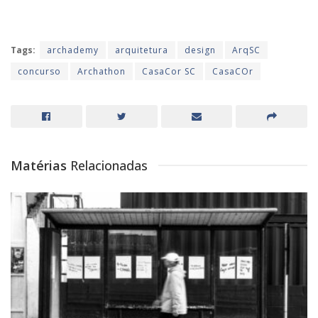
Tags:
archademy
arquitetura
design
ArqSC
concurso
Archathon
CasaCor SC
CasaCOr
Matérias
Relacionadas