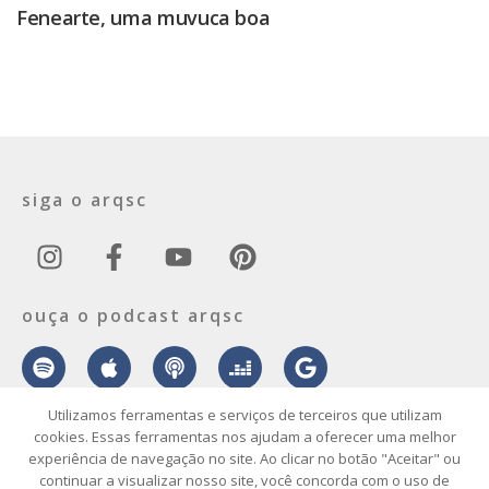
Fenearte, uma muvuca boa
siga o arqsc
ouça o podcast arqsc
Utilizamos ferramentas e serviços de terceiros que utilizam
cookies. Essas ferramentas nos ajudam a oferecer uma melhor
experiência de navegação no site. Ao clicar no botão "Aceitar" ou
sobre
contato
envie seu projeto
publicidade
vídeo
podcast
continuar a visualizar nosso site, você concorda com o uso de