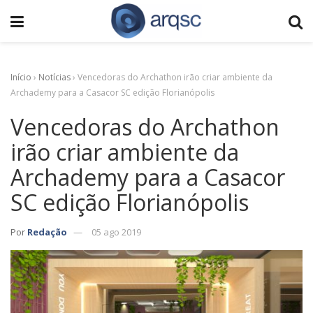
Início
›
Notícias
›
Vencedoras do Archathon irão criar ambiente da
Archademy para a Casacor SC edição Florianópolis
Vencedoras do Archathon
irão criar ambiente da
Archademy para a Casacor
SC edição Florianópolis
Por
Redação
05 ago 2019