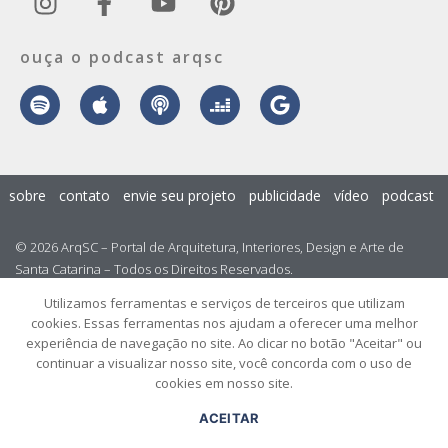
ouça o podcast arqsc
sobre
contato
envie seu projeto
publicidade
vídeo
podcast
© 2026 ArqSC – Portal de Arquitetura, Interiores, Design e Arte de
Santa Catarina – Todos os Direitos Reservados.
Utilizamos ferramentas e serviços de terceiros que utilizam
cookies. Essas ferramentas nos ajudam a oferecer uma melhor
experiência de navegação no site. Ao clicar no botão "Aceitar" ou
continuar a visualizar nosso site, você concorda com o uso de
cookies em nosso site.
ACEITAR