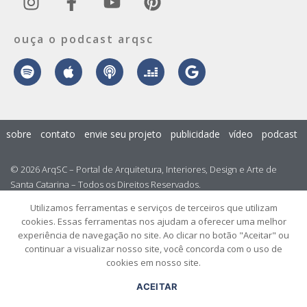
ouça o podcast arqsc
sobre
contato
envie seu projeto
publicidade
vídeo
podcast
© 2026 ArqSC – Portal de Arquitetura, Interiores, Design e Arte de
Santa Catarina – Todos os Direitos Reservados.
Utilizamos ferramentas e serviços de terceiros que utilizam
cookies. Essas ferramentas nos ajudam a oferecer uma melhor
experiência de navegação no site. Ao clicar no botão "Aceitar" ou
continuar a visualizar nosso site, você concorda com o uso de
cookies em nosso site.
ACEITAR