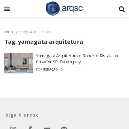
Início
›
yamagata arquitetura
Tag:
yamagata arquitetura
Yamagata Arquitetura e Roberto Riscala na
CasaCor SP. Dá um play!
POR
REDAÇÃO
0
siga o arqsc