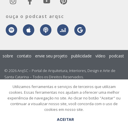
ouça o podcast arqsc
sobre
contato
envie seu projeto
publicidade
vídeo
podcast
© 2026 ArqSC – Portal de Arquitetura, Interiores, Design e Arte de
Santa Catarina – Todos os Direitos Reservados.
Utilizamos ferramentas e serviços de terceiros que utilizam
cookies. Essas ferramentas nos ajudam a oferecer uma melhor
experiência de navegação no site. Ao clicar no botão "Aceitar" ou
continuar a visualizar nosso site, você concorda com o uso de
cookies em nosso site.
ACEITAR