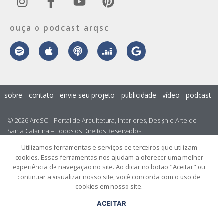
ouça o podcast arqsc
sobre
contato
envie seu projeto
publicidade
vídeo
podcast
© 2026 ArqSC – Portal de Arquitetura, Interiores, Design e Arte de
Santa Catarina – Todos os Direitos Reservados.
Utilizamos ferramentas e serviços de terceiros que utilizam
cookies. Essas ferramentas nos ajudam a oferecer uma melhor
experiência de navegação no site. Ao clicar no botão "Aceitar" ou
continuar a visualizar nosso site, você concorda com o uso de
cookies em nosso site.
ACEITAR