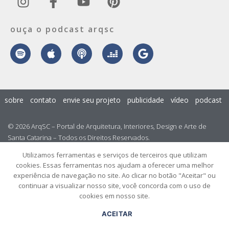
ouça o podcast arqsc
sobre
contato
envie seu projeto
publicidade
vídeo
podcast
© 2026 ArqSC – Portal de Arquitetura, Interiores, Design e Arte de
Santa Catarina – Todos os Direitos Reservados.
Utilizamos ferramentas e serviços de terceiros que utilizam
cookies. Essas ferramentas nos ajudam a oferecer uma melhor
experiência de navegação no site. Ao clicar no botão "Aceitar" ou
continuar a visualizar nosso site, você concorda com o uso de
cookies em nosso site.
ACEITAR