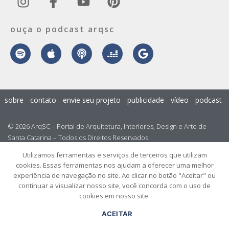
ouça o podcast arqsc
sobre
contato
envie seu projeto
publicidade
vídeo
podcast
© 2026 ArqSC – Portal de Arquitetura, Interiores, Design e Arte de
Santa Catarina – Todos os Direitos Reservados.
Utilizamos ferramentas e serviços de terceiros que utilizam
cookies. Essas ferramentas nos ajudam a oferecer uma melhor
experiência de navegação no site. Ao clicar no botão "Aceitar" ou
continuar a visualizar nosso site, você concorda com o uso de
cookies em nosso site.
ACEITAR