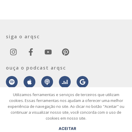
siga o arqsc
ouça o podcast arqsc
Utilizamos ferramentas e serviços de terceiros que utilizam
cookies. Essas ferramentas nos ajudam a oferecer uma melhor
experiência de navegação no site. Ao clicar no botão "Aceitar" ou
sobre
contato
envie seu projeto
publicidade
vídeo
podcast
continuar a visualizar nosso site, você concorda com o uso de
cookies em nosso site.
© 2026 ArqSC – Portal de Arquitetura, Interiores, Design e Arte de
ACEITAR
Santa Catarina – Todos os Direitos Reservados.