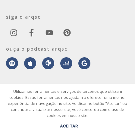
siga o arqsc
ouça o podcast arqsc
sobre
contato
envie seu projeto
publicidade
vídeo
podcast
Utilizamos ferramentas e serviços de terceiros que utilizam
cookies. Essas ferramentas nos ajudam a oferecer uma melhor
experiência de navegação no site. Ao clicar no botão "Aceitar" ou
© 2026 ArqSC – Portal de Arquitetura, Interiores, Design e Arte de
continuar a visualizar nosso site, você concorda com o uso de
Santa Catarina – Todos os Direitos Reservados.
cookies em nosso site.
ACEITAR