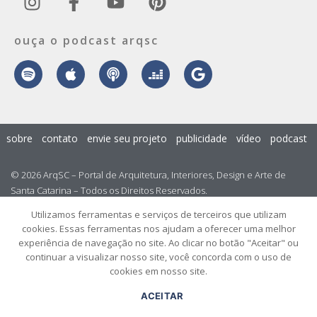
ouça o podcast arqsc
sobre
contato
envie seu projeto
publicidade
vídeo
podcast
© 2026 ArqSC – Portal de Arquitetura, Interiores, Design e Arte de
Santa Catarina – Todos os Direitos Reservados.
Utilizamos ferramentas e serviços de terceiros que utilizam
cookies. Essas ferramentas nos ajudam a oferecer uma melhor
experiência de navegação no site. Ao clicar no botão "Aceitar" ou
continuar a visualizar nosso site, você concorda com o uso de
cookies em nosso site.
ACEITAR