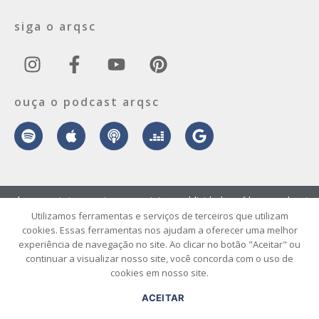
siga o arqsc
ouça o podcast arqsc
sobre
contato
envie seu projeto
publicidade
vídeo
podcast
Utilizamos ferramentas e serviços de terceiros que utilizam
cookies. Essas ferramentas nos ajudam a oferecer uma melhor
© 2026 ArqSC – Portal de Arquitetura, Interiores, Design e Arte de
experiência de navegação no site. Ao clicar no botão "Aceitar" ou
Santa Catarina – Todos os Direitos Reservados.
continuar a visualizar nosso site, você concorda com o uso de
cookies em nosso site.
ACEITAR