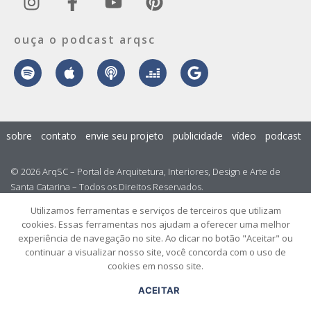
ouça o podcast arqsc
sobre
contato
envie seu projeto
publicidade
vídeo
podcast
© 2026 ArqSC – Portal de Arquitetura, Interiores, Design e Arte de
Santa Catarina – Todos os Direitos Reservados.
Utilizamos ferramentas e serviços de terceiros que utilizam
cookies. Essas ferramentas nos ajudam a oferecer uma melhor
experiência de navegação no site. Ao clicar no botão "Aceitar" ou
continuar a visualizar nosso site, você concorda com o uso de
cookies em nosso site.
ACEITAR