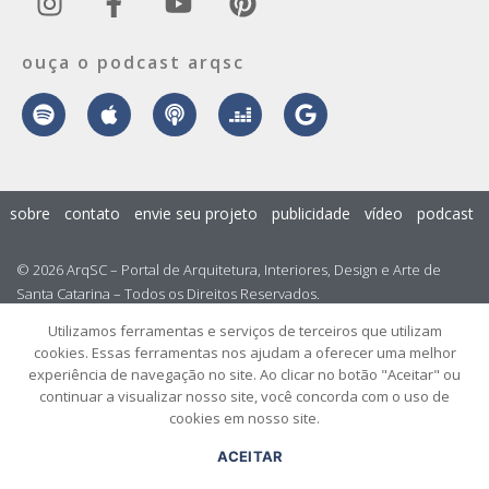
ouça o podcast arqsc
sobre
contato
envie seu projeto
publicidade
vídeo
podcast
© 2026 ArqSC – Portal de Arquitetura, Interiores, Design e Arte de
Santa Catarina – Todos os Direitos Reservados.
Utilizamos ferramentas e serviços de terceiros que utilizam
cookies. Essas ferramentas nos ajudam a oferecer uma melhor
experiência de navegação no site. Ao clicar no botão "Aceitar" ou
continuar a visualizar nosso site, você concorda com o uso de
cookies em nosso site.
ACEITAR