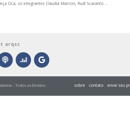
eça Oca, os integrantes Claudia Marcon, Rudi Scaranto ...
t arqsc
sobre
contato
envie seu p
atarina – Todos os Direitos