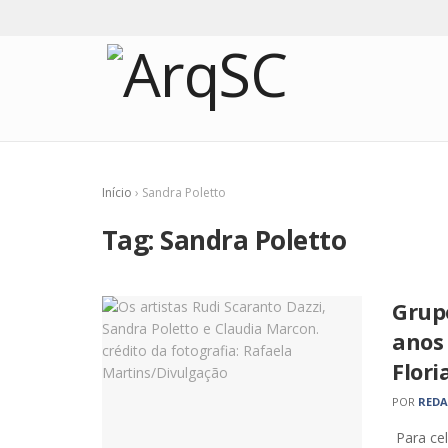
Início
›
Sandra Poletto
Tag:
Sandra Poletto
Grup
anos
Flori
POR
RED
Para cel