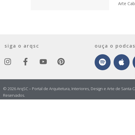
Arte Cab
siga o arqsc
ouça o podcas
© 2026 ArqSC – Portal de Arquitetura, Interiores, Design e Arte de Santa C
Reservados.