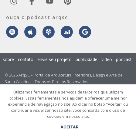
ouça o podcast arqsc
sobre
contato
envie seu projeto
publicidade
vídeo
podcast
© 2026 ArqSC – Portal de Arquitetura, Interiores, Design e Arte de
Santa Catarina – Todos os Direitos Reservados.
Utilizamos ferramentas e serviços de terceiros que utilizam
cookies. Essas ferramentas nos ajudam a oferecer uma melhor
experiência de navegação no site. Ao clicar no botão "Aceitar" ou
continuar a visualizar nosso site, você concorda com o uso de
cookies em nosso site.
ACEITAR