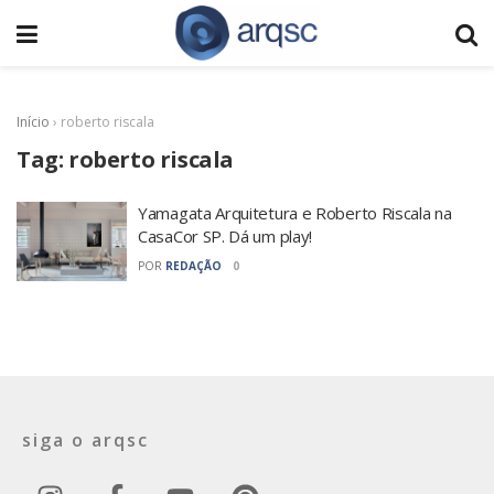
Início
›
roberto riscala
Tag:
roberto riscala
Yamagata Arquitetura e Roberto Riscala na
CasaCor SP. Dá um play!
POR
REDAÇÃO
0
siga o arqsc