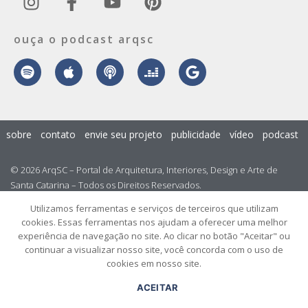
ouça o podcast arqsc
sobre
contato
envie seu projeto
publicidade
vídeo
podcast
© 2026 ArqSC – Portal de Arquitetura, Interiores, Design e Arte de
Santa Catarina – Todos os Direitos Reservados.
Utilizamos ferramentas e serviços de terceiros que utilizam
cookies. Essas ferramentas nos ajudam a oferecer uma melhor
experiência de navegação no site. Ao clicar no botão "Aceitar" ou
continuar a visualizar nosso site, você concorda com o uso de
cookies em nosso site.
ACEITAR