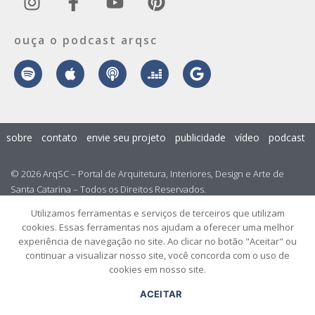
ouça o podcast arqsc
sobre
contato
envie seu projeto
publicidade
vídeo
podcast
© 2026 ArqSC – Portal de Arquitetura, Interiores, Design e Arte de
Santa Catarina – Todos os Direitos Reservados.
Utilizamos ferramentas e serviços de terceiros que utilizam
cookies. Essas ferramentas nos ajudam a oferecer uma melhor
experiência de navegação no site. Ao clicar no botão "Aceitar" ou
continuar a visualizar nosso site, você concorda com o uso de
cookies em nosso site.
ACEITAR