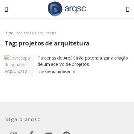
Início
›
projetos de arquitetura
Tag:
projetos de arquitetura
Parcerias do ArqSC irão potencializar a criação
de um acervo de projetos
POR
SIMONE BOBSIN
0
siga o arqsc