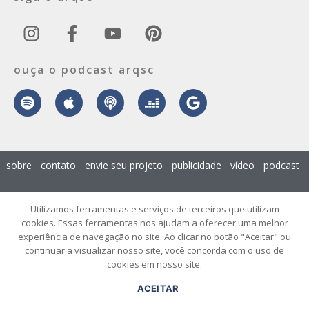
ouça o podcast arqsc
sobre
contato
envie seu projeto
publicidade
vídeo
podcast
© 2026 ArqSC – Portal de Arquitetura, Interiores, Design e Arte de
Utilizamos ferramentas e serviços de terceiros que utilizam
Santa Catarina – Todos os Direitos Reservados.
cookies. Essas ferramentas nos ajudam a oferecer uma melhor
experiência de navegação no site. Ao clicar no botão "Aceitar" ou
continuar a visualizar nosso site, você concorda com o uso de
cookies em nosso site.
ACEITAR