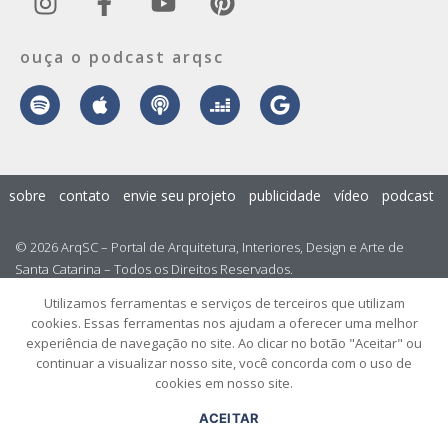
ouça o podcast arqsc
sobre
contato
envie seu projeto
publicidade
vídeo
podcast
© 2026 ArqSC – Portal de Arquitetura, Interiores, Design e Arte de
Santa Catarina – Todos os Direitos Reservados.
Utilizamos ferramentas e serviços de terceiros que utilizam
cookies. Essas ferramentas nos ajudam a oferecer uma melhor
experiência de navegação no site. Ao clicar no botão "Aceitar" ou
continuar a visualizar nosso site, você concorda com o uso de
cookies em nosso site.
ACEITAR