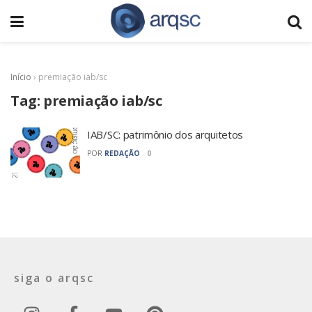
Início
›
premiação iab/sc
Tag:
premiação iab/sc
IAB/SC: patrimônio dos arquitetos
POR
REDAÇÃO
0
siga o arqsc