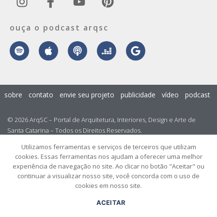
ouça o podcast arqsc
sobre
contato
envie seu projeto
publicidade
vídeo
podcast
© 2026 ArqSC – Portal de Arquitetura, Interiores, Design e Arte de
Santa Catarina – Todos os Direitos Reservados.
Utilizamos ferramentas e serviços de terceiros que utilizam
cookies. Essas ferramentas nos ajudam a oferecer uma melhor
experiência de navegação no site. Ao clicar no botão "Aceitar" ou
continuar a visualizar nosso site, você concorda com o uso de
cookies em nosso site.
ACEITAR