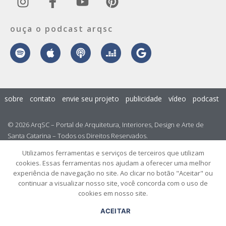
ouça o podcast arqsc
sobre
contato
envie seu projeto
publicidade
vídeo
podcast
© 2026 ArqSC – Portal de Arquitetura, Interiores, Design e Arte de
Santa Catarina – Todos os Direitos Reservados.
Utilizamos ferramentas e serviços de terceiros que utilizam
cookies. Essas ferramentas nos ajudam a oferecer uma melhor
experiência de navegação no site. Ao clicar no botão "Aceitar" ou
continuar a visualizar nosso site, você concorda com o uso de
cookies em nosso site.
ACEITAR