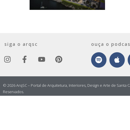
siga o arqsc
ouça o podcas
© 2026 ArqSC – Portal de Arquitetura, Interiores, Design e Arte de Santa C
Reservados.