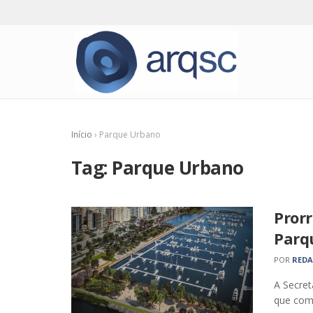
Início
›
Parque Urbano
Tag:
Parque Urbano
Prorr
Parq
POR
RED
A Secret
que comp