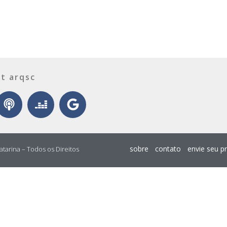
t arqsc
sobre
contato
envie seu p
atarina – Todos os Direitos