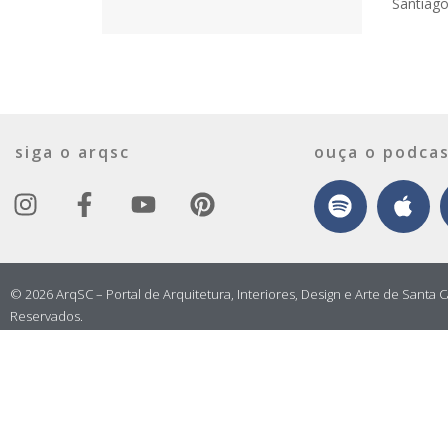
Santiago 
siga o arqsc
ouça o podcas
© 2026 ArqSC – Portal de Arquitetura, Interiores, Design e Arte de Santa C
Reservados.