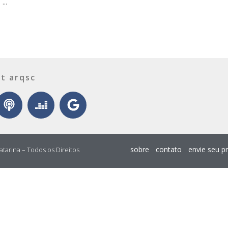
...
t arqsc
sobre
contato
envie seu p
atarina – Todos os Direitos