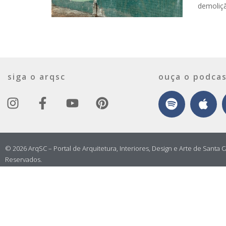
demoliçã
siga o arqsc
ouça o podcas
© 2026 ArqSC – Portal de Arquitetura, Interiores, Design e Arte de Santa C
Reservados.