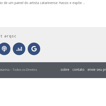
o de um painel do artista catarinense Hassis e expõe ...
t arqsc
sobre
contato
envie seu p
atarina – Todos os Direitos